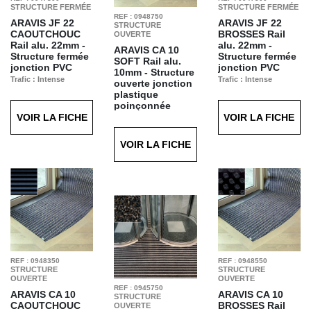
STRUCTURE FERMÉE
STRUCTURE FERMÉE
REF : 0948750
ARAVIS JF 22
ARAVIS JF 22
STRUCTURE
CAOUTCHOUC
BROSSES
Rail
OUVERTE
Rail alu. 22mm -
alu. 22mm -
ARAVIS CA 10
Structure fermée
Structure fermée
SOFT
Rail alu.
jonction PVC
jonction PVC
10mm - Structure
Trafic : Intense
Trafic : Intense
ouverte jonction
Finition : Caoutchouc
Finition : Brosses
plastique
Noir T21
Noires T20
poinçonnée
VOIR LA FICHE
VOIR LA FICHE
Trafic : Intense
Finition : Soft Bleu
T70
VOIR LA FICHE
REF : 0948350
REF : 0948550
STRUCTURE
STRUCTURE
OUVERTE
OUVERTE
REF : 0945750
ARAVIS CA 10
ARAVIS CA 10
STRUCTURE
CAOUTCHOUC
BROSSES
Rail
OUVERTE