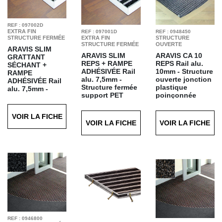
REF : 097002D
EXTRA FIN
REF : 097001D
REF : 0948450
STRUCTURE FERMÉE
EXTRA FIN
STRUCTURE
STRUCTURE FERMÉE
OUVERTE
ARAVIS SLIM
ARAVIS SLIM
ARAVIS CA 10
GRATTANT
REPS + RAMPE
REPS
Rail alu.
SÉCHANT +
ADHÉSIVÉE
Rail
10mm - Structure
RAMPE
alu. 7,5mm -
ouverte jonction
ADHÉSIVÉE
Rail
Structure fermée
plastique
alu. 7,5mm -
support PET
poinçonnée
Structure fermée
support PET
Trafic : Intense
Trafic : Intense
Finition : REPS
Finition : REPS gris
VOIR LA FICHE
anthracite T11
T12
Finition : Grattant
VOIR LA FICHE
VOIR LA FICHE
Séchant Gris T61
REF : 0946800