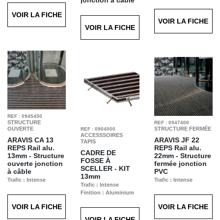
jonction à câble
fosse 13 mm et
Trafic : Intense
Trafic : Intense
17-23 mm
VOIR LA FICHE
Finition : Grattant
Trafic : Intense
VOIR LA FICHE
Séchant Anthracite
VOIR LA FICHE
T60
REF : 0945450
STRUCTURE
REF : 0947400
OUVERTE
STRUCTURE FERMÉE
REF : 0904000
ACCESSSOIRES
ARAVIS CA 13
ARAVIS JF 22
TAPIS
REPS
Rail alu.
REPS
Rail alu.
CADRE DE
13mm - Structure
22mm - Structure
FOSSE À
ouverte jonction
fermée jonction
SCELLER - KIT
à câble
PVC
13mm
Trafic : Intense
Trafic : Intense
Trafic : Intense
Finition : Reps
Finition : Reps
Finition : Aluminium
Anthracite T11
Anthracite T11
brut
VOIR LA FICHE
VOIR LA FICHE
VOIR LA FICHE