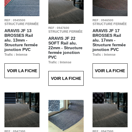
REF : 0945500
REF : 0946500
STRUCTURE FERMÉE
STRUCTURE FERMÉE
REF : 0947600
ARAVIS JF 13
ARAVIS JF 17
STRUCTURE FERMÉE
BROSSES
Rail
BROSSES
Rail
ARAVIS JF 22
alu. 13mm -
alu. 17mm -
SOFT
Rail alu.
Structure fermée
Structure fermée
22mm - Structure
jonction PVC
jonction PVC
fermée jonction
Trafic : Intense
Trafic : Intense
PVC
Finition : Brosses
Finition : Brosses
Trafic : Intense
Noires T20
Noires T20
Finition : Soft Gris
VOIR LA FICHE
VOIR LA FICHE
T71
VOIR LA FICHE
REF : 0947300
REF : 0947500