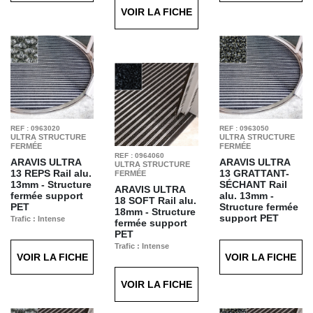
VOIR LA FICHE
REF : 0963020
REF : 0963050
ULTRA STRUCTURE
ULTRA STRUCTURE
FERMÉE
FERMÉE
REF : 0964060
ARAVIS ULTRA
ARAVIS ULTRA
ULTRA STRUCTURE
13 REPS
Rail alu.
13 GRATTANT-
FERMÉE
13mm - Structure
SÉCHANT
Rail
ARAVIS ULTRA
fermée support
alu. 13mm -
18 SOFT
Rail alu.
PET
Structure fermée
18mm - Structure
support PET
Trafic : Intense
fermée support
Finition : REPS gris
Trafic : Intense
PET
T12
Finition : Grattant
Trafic : Intense
Séchant Gris T61
VOIR LA FICHE
VOIR LA FICHE
Finition : Soft
Anthracite T69
VOIR LA FICHE