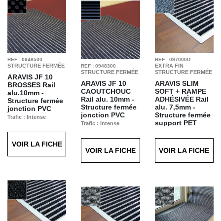
REF : 0948500
REF : 097000D
STRUCTURE FERMÉE
EXTRA FIN
REF : 0948300
STRUCTURE FERMÉE
STRUCTURE FERMÉE
ARAVIS JF 10
ARAVIS JF 10
ARAVIS SLIM
BROSSES
Rail
CAOUTCHOUC
SOFT + RAMPE
alu.10mm -
Rail alu. 10mm -
ADHÉSIVÉE
Rail
Structure fermée
Structure fermée
alu. 7,5mm -
jonction PVC
jonction PVC
Structure fermée
Trafic : Intense
support PET
Trafic : Intense
Finition : Brosses
Finition : Caoutchouc
Trafic : Intense
Noires T20
Noir T21
Finition : SOFT
VOIR LA FICHE
anthracite T63
VOIR LA FICHE
VOIR LA FICHE