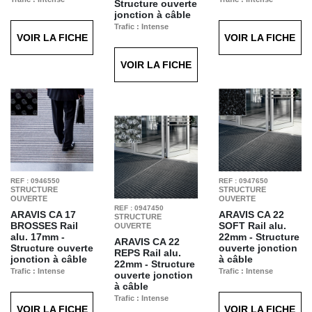
Structure ouverte
Finition : Caoutchouc
Finition : Brosses
jonction à câble
Noir T21
Noires T20
Trafic : Intense
VOIR LA FICHE
VOIR LA FICHE
Finition : Caoutchouc
Noir T21
VOIR LA FICHE
REF : 0946550
REF : 0947650
STRUCTURE
STRUCTURE
OUVERTE
OUVERTE
REF : 0947450
ARAVIS CA 17
ARAVIS CA 22
STRUCTURE
BROSSES
Rail
SOFT
Rail alu.
OUVERTE
alu. 17mm -
22mm - Structure
ARAVIS CA 22
Structure ouverte
ouverte jonction
REPS
Rail alu.
jonction à câble
à câble
22mm - Structure
Trafic : Intense
Trafic : Intense
ouverte jonction
Finition : Brosses
Finition : Soft
à câble
Noires T20
Anthracite T69
Trafic : Intense
VOIR LA FICHE
VOIR LA FICHE
Finition : Reps Gris