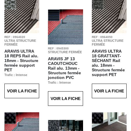
REF : 0964020
REF : 0964050
ULTRA STRUCTURE
ULTRA STRUCTURE
FERMÉE
FERMÉE
REF : 0945300
ARAVIS ULTRA
ARAVIS ULTRA
STRUCTURE FERMÉE
18 REPS
Rail alu.
18 GRATTANT-
ARAVIS JF 13
18mm - Structure
SÉCHANT
Rail
CAOUTCHOUC
fermée support
alu. 18mm -
Rail alu. 13mm -
PET
Structure fermée
Structure fermée
support PET
Trafic : Intense
jonction PVC
Finition : REPS gris
Trafic : Intense
Trafic : Intense
T12
Finition : Grattant
Finition : Caoutchouc
Séchant Gris T61
VOIR LA FICHE
VOIR LA FICHE
Noir T21
VOIR LA FICHE