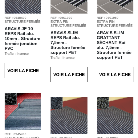
REF : 0948400
REF : 0961020
REF : 0961050
STRUCTURE FERMÉE
EXTRA FIN
EXTRA FIN
STRUCTURE FERMÉE
STRUCTURE FERMÉE
ARAVIS JF 10
ARAVIS SLIM
ARAVIS SLIM
REPS
Rail alu.
REPS
Rail alu.
GRATTANT
10mm - Structure
7,5mm -
SÉCHANT
Rail
fermée jonction
Structure fermée
alu. 7,5mm -
PVC
support PET
Structure fermée
Trafic : Intense
support PET
Trafic : Intense
Finition : Reps
Finition : Reps
Trafic : Intense
Anthracite T11
Anthracite T11
Finition : Grattant
VOIR LA FICHE
Séchant Anthracite
VOIR LA FICHE
VOIR LA FICHE
T60
REF : 0945400
STRUCTURE FERMÉE