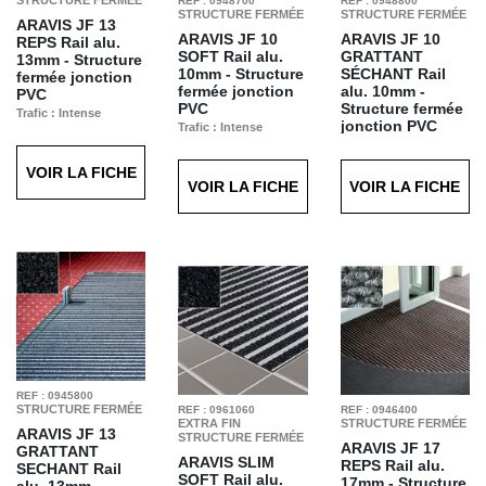
REF : 0948700
REF : 0948800
STRUCTURE FERMÉE
STRUCTURE FERMÉE
ARAVIS JF 13
ARAVIS JF 10
ARAVIS JF 10
REPS
Rail alu.
SOFT
Rail alu.
GRATTANT
13mm - Structure
10mm - Structure
SÉCHANT
Rail
fermée jonction
fermée jonction
alu. 10mm -
PVC
PVC
Structure fermée
Trafic : Intense
jonction PVC
Trafic : Intense
Finition : Reps
Finition : Soft
Trafic : Intense
Anthracite T11
Anthracite T63
Finition : Grattant
VOIR LA FICHE
Séchant Anthracite
VOIR LA FICHE
VOIR LA FICHE
T60
REF : 0945800
STRUCTURE FERMÉE
REF : 0961060
REF : 0946400
EXTRA FIN
STRUCTURE FERMÉE
ARAVIS JF 13
STRUCTURE FERMÉE
ARAVIS JF 17
GRATTANT
ARAVIS SLIM
REPS
Rail alu.
SECHANT
Rail
SOFT
Rail alu.
17mm - Structure
alu. 13mm -