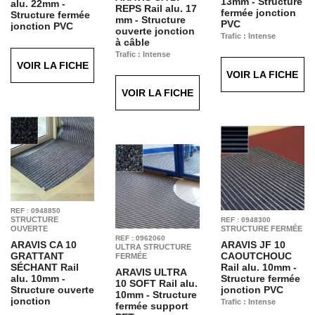
13mm - Structure
alu. 22mm -
REPS
Rail alu. 17
fermée jonction
Structure fermée
mm - Structure
PVC
jonction PVC
ouverte jonction
Trafic : Intense
Trafic : Intense
à câble
Finition : Reps
Finition : Grattant
Trafic : Intense
Anthracite T11
Séchant Anthracite
VOIR LA FICHE
Finition : Reps Gris
T60
VOIR LA FICHE
T12
VOIR LA FICHE
REF : 0948850
STRUCTURE
REF : 0948300
OUVERTE
STRUCTURE FERMÉE
REF : 0962060
ARAVIS CA 10
ARAVIS JF 10
ULTRA STRUCTURE
GRATTANT
CAOUTCHOUC
FERMÉE
SÉCHANT
Rail
Rail alu. 10mm -
ARAVIS ULTRA
alu. 10mm -
Structure fermée
10 SOFT
Rail alu.
Structure ouverte
jonction PVC
10mm - Structure
jonction
Trafic : Intense
fermée support
plastique
Finition : Caoutchouc