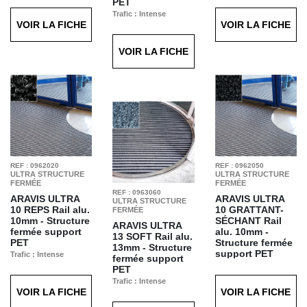
PET
poinçonnée
Noir T21
Trafic : Intense
Trafic : Intense
VOIR LA FICHE
VOIR LA FICHE
Finition : Soft
Finition : Grattant
Anthracite T63
Séchant Gris T61
VOIR LA FICHE
REF : 0962020
REF : 0962050
ULTRA STRUCTURE
ULTRA STRUCTURE
FERMÉE
FERMÉE
REF : 0963060
ARAVIS ULTRA
ARAVIS ULTRA
ULTRA STRUCTURE
10 REPS
Rail alu.
10 GRATTANT-
FERMÉE
10mm - Structure
SÉCHANT
Rail
ARAVIS ULTRA
fermée support
alu. 10mm -
13 SOFT
Rail alu.
PET
Structure fermée
13mm - Structure
support PET
Trafic : Intense
fermée support
Finition : Reps
Trafic : Intense
PET
Anthracite T11
Finition : GRATTANT
Trafic : Intense
gris T61
VOIR LA FICHE
VOIR LA FICHE
Finition : Soft Bleu
T70