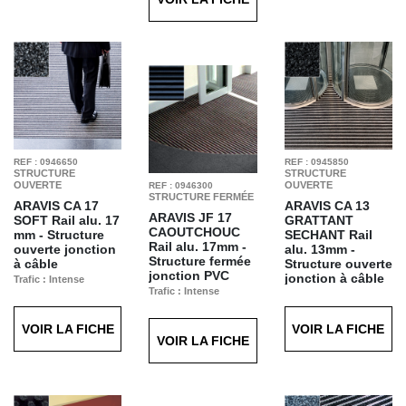
REF : 0946650
REF : 0945850
STRUCTURE
STRUCTURE
OUVERTE
OUVERTE
REF : 0946300
STRUCTURE FERMÉE
ARAVIS CA 17
ARAVIS CA 13
ARAVIS JF 17
SOFT
Rail alu. 17
GRATTANT
CAOUTCHOUC
mm - Structure
SECHANT
Rail
Rail alu. 17mm -
ouverte jonction
alu. 13mm -
Structure fermée
à câble
Structure ouverte
jonction PVC
jonction à câble
Trafic : Intense
Trafic : Intense
Finition : SOFT gris
Trafic : Intense
Finition : Caoutchouc
T65
Finition : Grattant
Noir T21
Séchant Gris T61
VOIR LA FICHE
VOIR LA FICHE
VOIR LA FICHE