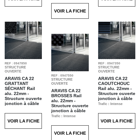
T12
VOIR LA FICHE
REF : 0947850
REF : 0947350
STRUCTURE
STRUCTURE
OUVERTE
OUVERTE
REF : 0947550
ARAVIS CA 22
ARAVIS CA 22
STRUCTURE
GRATTANT
CAOUTCHOUC
OUVERTE
SÉCHANT
Rail
Rail alu. 22mm -
ARAVIS CA 22
alu. 22mm -
Structure ouverte
BROSSES
Rail
Structure ouverte
jonction à câble
alu. 22mm -
jonction à câble
Trafic : Intense
Structure ouverte
Trafic : Intense
Finition : Caoutchouc
jonction à câble
Finition : Grattant
Noir T21
Trafic : Intense
Séchant Anthracite
VOIR LA FICHE
VOIR LA FICHE
Finition : Brosses
T60
Noires T20
VOIR LA FICHE