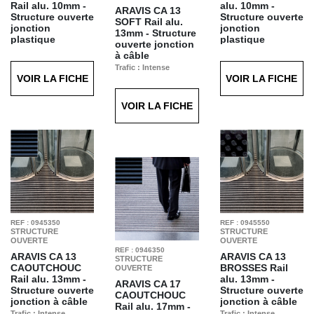
Rail alu. 10mm -
alu. 10mm -
ARAVIS CA 13
Structure ouverte
Structure ouverte
SOFT
Rail alu.
jonction
jonction
13mm - Structure
plastique
plastique
ouverte jonction
poinçonnée
poinçonnée
à câble
Trafic : Intense
Trafic : Intense
Trafic : Intense
Finition : Caoutchouc
Finition : Brosses
VOIR LA FICHE
VOIR LA FICHE
Finition : Soft Gris
Noir T21
Noires T20
T71
VOIR LA FICHE
REF : 0945350
REF : 0945550
STRUCTURE
STRUCTURE
OUVERTE
OUVERTE
REF : 0946350
ARAVIS CA 13
ARAVIS CA 13
STRUCTURE
CAOUTCHOUC
BROSSES
Rail
OUVERTE
Rail alu. 13mm -
alu. 13mm -
ARAVIS CA 17
Structure ouverte
Structure ouverte
CAOUTCHOUC
jonction à câble
jonction à câble
Rail alu. 17mm -
Trafic : Intense
Trafic : Intense