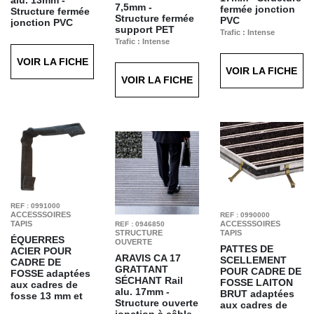
7,5mm -
fermée jonction
Structure fermée
Structure fermée
PVC
jonction PVC
support PET
Trafic : Intense
Trafic : Intense
Trafic : Intense
Finition : Reps
Finition : Grattant
Finition : Soft
Anthracite T11
Séchant Anthracite
VOIR LA FICHE
Anthracite T63
T60
VOIR LA FICHE
VOIR LA FICHE
REF : 0991000
ACCESSSOIRES
REF : 0990000
TAPIS
ACCESSSOIRES
REF : 0946850
STRUCTURE
TAPIS
ÉQUERRES
OUVERTE
PATTES DE
ACIER POUR
ARAVIS CA 17
SCELLEMENT
CADRE DE
GRATTANT
POUR CADRE DE
FOSSE
adaptées
SÉCHANT
Rail
FOSSE LAITON
aux cadres de
alu. 17mm -
BRUT
adaptées
fosse 13 mm et
Structure ouverte
aux cadres de
17-23 mm