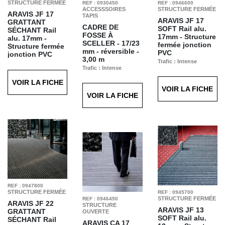
STRUCTURE FERMÉE
REF : 0930450
REF : 0946600
ACCESSSOIRES
STRUCTURE FERMÉE
ARAVIS JF 17
TAPIS
ARAVIS JF 17
GRATTANT
CADRE DE
SOFT
Rail alu.
SÉCHANT
Rail
FOSSE À
17mm - Structure
alu. 17mm -
SCELLER -
17/23
fermée jonction
Structure fermée
mm - réversible -
PVC
jonction PVC
3,00 m
Trafic : Intense
Trafic : Intense
Trafic : Intense
Finition : Soft
Finition : Grattant
Finition : Aluminium
Anthracite T63
Séchant Gris T61
VOIR LA FICHE
brut
VOIR LA FICHE
VOIR LA FICHE
REF : 0947800
STRUCTURE FERMÉE
REF : 0945700
STRUCTURE FERMÉE
REF : 0946450
ARAVIS JF 22
STRUCTURE
ARAVIS JF 13
GRATTANT
OUVERTE
SOFT
Rail alu.
SÉCHANT
Rail
ARAVIS CA 17