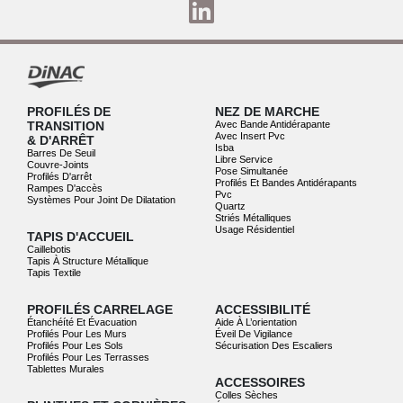
PROFILÉS DE
NEZ DE MARCHE
TRANSITION
Avec Bande Antidérapante
Avec Insert Pvc
& D'ARRÊT
Isba
Barres De Seuil
Libre Service
Couvre-Joints
Pose Simultanée
Profilés D'arrêt
Profilés Et Bandes Antidérapants
Rampes D'accès
Pvc
Systèmes Pour Joint De Dilatation
Quartz
Striés Métalliques
Usage Résidentiel
TAPIS D'ACCUEIL
Caillebotis
Tapis À Structure Métallique
Tapis Textile
PROFILÉS CARRELAGE
ACCESSIBILITÉ
Étanchéíté Et Évacuation
Aide À L’orientation
Profilés Pour Les Murs
Éveil De Vigilance
Profilés Pour Les Sols
Sécurisation Des Escaliers
Profilés Pour Les Terrasses
Tablettes Murales
ACCESSOIRES
Colles Sèches