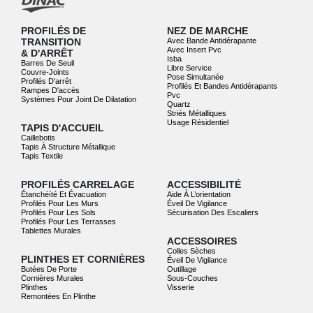
PROFILÉS DE
NEZ DE MARCHE
TRANSITION
Avec Bande Antidérapante
Avec Insert Pvc
& D'ARRÊT
Isba
Barres De Seuil
Libre Service
Couvre-Joints
Pose Simultanée
Profilés D'arrêt
Profilés Et Bandes Antidérapants
Rampes D'accès
Pvc
Systèmes Pour Joint De Dilatation
Quartz
Striés Métalliques
Usage Résidentiel
TAPIS D'ACCUEIL
Caillebotis
Tapis À Structure Métallique
Tapis Textile
PROFILÉS CARRELAGE
ACCESSIBILITÉ
Étanchéíté Et Évacuation
Aide À L’orientation
Profilés Pour Les Murs
Éveil De Vigilance
Profilés Pour Les Sols
Sécurisation Des Escaliers
Profilés Pour Les Terrasses
Tablettes Murales
ACCESSOIRES
Colles Sèches
PLINTHES ET CORNIÈRES
Éveil De Vigilance
Butées De Porte
Outillage
Cornières Murales
Sous-Couches
Plinthes
Visserie
Remontées En Plinthe