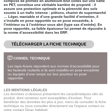
composé de profilés en aluminium brut collés sur une natte
en PET, constitue une véritable barrière de propreté : il
assure une protection optimale et la pérennité des sols
soumis à un trafic intense : piétons, chariot de supermarché
… Léger, maniable et d’une grande facilité d’entretien, il
s’installe en pose rapportée ou en pose encastrée, à
l’intérieur ou à l’extérieur sous abri (type sas d’entrée). En
pose rapportée, sa faible épaisseur lui permet de répondre à
la norme d’accessibilité dans les ERP.
TÉLÉCHARGER LA FICHE TECHNIQUE
CONSEIL TECHNIQUE
Les tapis Aravis répondent aux normes d’accessibilité pour
les fauteuils roulants si ils sont installés en pose encastrée
ou équipés d’une rampe sur leur pourtour en pose
rapportée.
LES MENTIONS LÉGALES
Les données ci-dessous présentent les caractéristiques clés du
produit, dont certaines sont susceptibles d’évoluer. Pour
bénéficier des données les plus à jour, merci de consulter la fiche
technique ou nous consulter directement via l’espace contact ou
votre contact Dinac habituel.