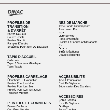
PROFILÉS DE
NEZ DE MARCHE
TRANSITION
Avec Bande Antidérapante
Avec Insert Pvc
& D'ARRÊT
Isba
Barres De Seuil
Libre Service
Couvre-Joints
Pose Simultanée
Profilés D'arrêt
Profilés Et Bandes Antidérapants
Rampes D'accès
Pvc
Systèmes Pour Joint De Dilatation
Quartz
Striés Métalliques
Usage Résidentiel
TAPIS D'ACCUEIL
Caillebotis
Tapis À Structure Métallique
Tapis Textile
PROFILÉS CARRELAGE
ACCESSIBILITÉ
Étanchéíté Et Évacuation
Aide À L’orientation
Profilés Pour Les Murs
Éveil De Vigilance
Profilés Pour Les Sols
Sécurisation Des Escaliers
Profilés Pour Les Terrasses
Tablettes Murales
ACCESSOIRES
Colles Sèches
PLINTHES ET CORNIÈRES
Éveil De Vigilance
Butées De Porte
Outillage
Cornières Murales
Sous-Couches