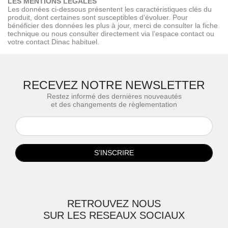
LES MENTIONS LÉGALES
Les données ci-dessous présentent les caractéristiques clés du
produit, dont certaines sont susceptibles d’évoluer. Pour
bénéficier des données les plus à jour, merci de consulter la fiche
technique ou nous consulter directement via l’espace contact ou
votre contact Dinac habituel.
RECEVEZ NOTRE NEWSLETTER
Restez informé des dernières nouveautés
et des changements de règlementation
S’INSCRIRE
RETROUVEZ NOUS
SUR LES RESEAUX SOCIAUX