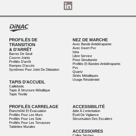
PROFILÉS DE
NEZ DE MARCHE
TRANSITION
Avec Bande Antidérapante
Avec Insert Pvc
& D'ARRÊT
Isba
Barres De Seuil
Libre Service
Couvre-Joints
Pose Simultanée
Profilés D'arrêt
Profilés Et Bandes Antidérapants
Rampes D'accès
Pvc
Systèmes Pour Joint De Dilatation
Quartz
Striés Métalliques
Usage Résidentiel
TAPIS D'ACCUEIL
Caillebotis
Tapis À Structure Métallique
Tapis Textile
PROFILÉS CARRELAGE
ACCESSIBILITÉ
Étanchéíté Et Évacuation
Aide À L’orientation
Profilés Pour Les Murs
Éveil De Vigilance
Profilés Pour Les Sols
Sécurisation Des Escaliers
Profilés Pour Les Terrasses
Tablettes Murales
ACCESSOIRES
Colles Sèches