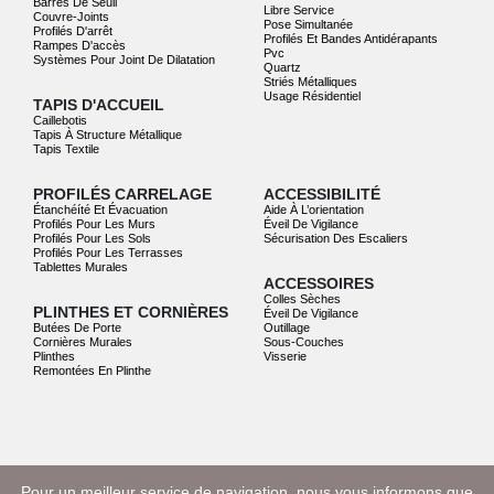
Barres De Seuil
Libre Service
Couvre-Joints
Pose Simultanée
Profilés D'arrêt
Profilés Et Bandes Antidérapants
Rampes D'accès
Pvc
Systèmes Pour Joint De Dilatation
Quartz
Striés Métalliques
Usage Résidentiel
TAPIS D'ACCUEIL
Caillebotis
Tapis À Structure Métallique
Tapis Textile
PROFILÉS CARRELAGE
ACCESSIBILITÉ
Étanchéíté Et Évacuation
Aide À L’orientation
Profilés Pour Les Murs
Éveil De Vigilance
Profilés Pour Les Sols
Sécurisation Des Escaliers
Profilés Pour Les Terrasses
Tablettes Murales
ACCESSOIRES
Colles Sèches
PLINTHES ET CORNIÈRES
Éveil De Vigilance
Butées De Porte
Outillage
Cornières Murales
Sous-Couches
Plinthes
Visserie
Remontées En Plinthe
© DINAC 2022. Tous droits réservés.
Pour un meilleur service de navigation, nous vous informons que