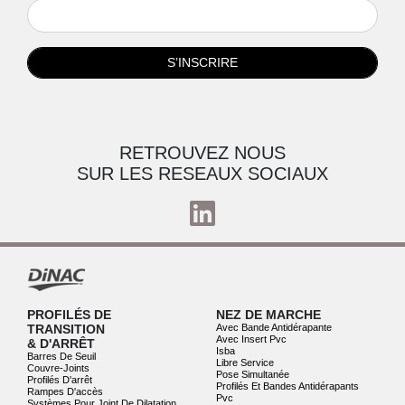
S’INSCRIRE
RETROUVEZ NOUS
SUR LES RESEAUX SOCIAUX
PROFILÉS DE
NEZ DE MARCHE
TRANSITION
Avec Bande Antidérapante
Avec Insert Pvc
& D'ARRÊT
Isba
Barres De Seuil
Libre Service
Couvre-Joints
Pose Simultanée
Profilés D'arrêt
Profilés Et Bandes Antidérapants
Rampes D'accès
Pvc
Systèmes Pour Joint De Dilatation