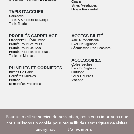
Quartz
Striés Métalliques
Usage Résidentiel
TAPIS D'ACCUEIL
Caillebotis
Tapis À Structure Métallique
Tapis Textile
PROFILÉS CARRELAGE
ACCESSIBILITÉ
Étanchéíté Et Évacuation
Aide À L’orientation
Profilés Pour Les Murs
Éveil De Vigilance
Profilés Pour Les Sols
Sécurisation Des Escaliers
Profilés Pour Les Terrasses
Tablettes Murales
ACCESSOIRES
Colles Sèches
PLINTHES ET CORNIÈRES
Éveil De Vigilance
Butées De Porte
Outillage
Cornières Murales
Sous-Couches
Plinthes
Visserie
Remontées En Plinthe
© DINAC 2022. Tous droits réservés.
Pour un meilleur service de navigation, nous vous informons que
Mentions légales
nous utilisons un cookie pour recueillir des statistiques de visites
anonymes.
J’ai compris