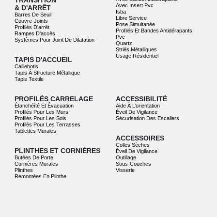
TRANSITION
Avec Insert Pvc
& D'ARRÊT
Isba
Barres De Seuil
Libre Service
Couvre-Joints
Pose Simultanée
Profilés D'arrêt
Profilés Et Bandes Antidérapants
Rampes D'accès
Pvc
Systèmes Pour Joint De Dilatation
Quartz
Striés Métalliques
Usage Résidentiel
TAPIS D'ACCUEIL
Caillebotis
Tapis À Structure Métallique
Tapis Textile
PROFILÉS CARRELAGE
ACCESSIBILITÉ
Étanchéíté Et Évacuation
Aide À L’orientation
Profilés Pour Les Murs
Éveil De Vigilance
Profilés Pour Les Sols
Sécurisation Des Escaliers
Profilés Pour Les Terrasses
Tablettes Murales
ACCESSOIRES
Colles Sèches
PLINTHES ET CORNIÈRES
Éveil De Vigilance
Butées De Porte
Outillage
Cornières Murales
Sous-Couches
Plinthes
Visserie
Remontées En Plinthe