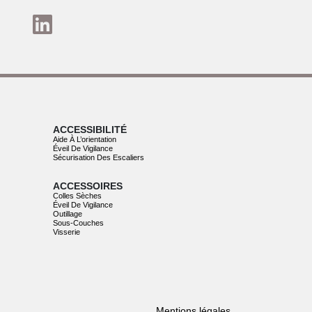
ACCESSIBILITÉ
Aide À L’orientation
Éveil De Vigilance
Sécurisation Des Escaliers
ACCESSOIRES
Colles Sèches
Éveil De Vigilance
Outillage
Sous-Couches
Visserie
Mentions légales