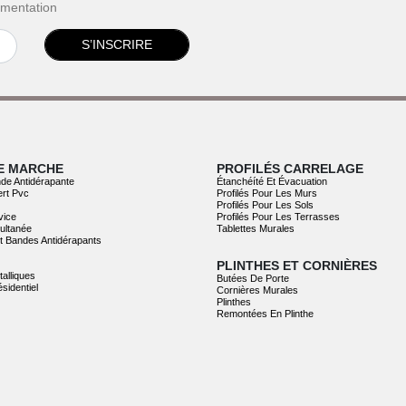
ementation
S’INSCRIRE
E MARCHE
PROFILÉS CARRELAGE
de Antidérapante
Étanchéíté Et Évacuation
ert Pvc
Profilés Pour Les Murs
Profilés Pour Les Sols
vice
Profilés Pour Les Terrasses
ultanée
Tablettes Murales
Et Bandes Antidérapants
PLINTHES ET CORNIÈRES
talliques
Butées De Porte
sidentiel
Cornières Murales
Plinthes
Remontées En Plinthe