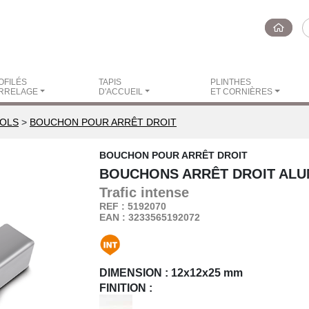
OFILÉS
TAPIS
PLINTHES
RRELAGE
D'ACCUEIL
ET CORNIÈRES
SOLS
>
BOUCHON POUR ARRÊT DROIT
BOUCHON POUR ARRÊT DROIT
BOUCHONS ARRÊT DROIT ALU
Trafic
intense
REF : 5192070
EAN : 3233565192072
DIMENSION :
12x12x25 mm
FINITION :