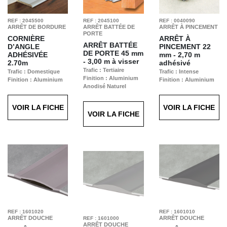
REF : 2045500
REF : 2045100
REF : 0040090
ARRÊT DE BORDURE
ARRÊT BATTÉE DE
ARRÊT À PINCEMENT
PORTE
CORNIÈRE
ARRÊT À
ARRÊT BATTÉE
D’ANGLE
PINCEMENT
22
DE PORTE
45 mm
ADHÉSIVÉE
mm - 2,70 m
- 3,00 m à visser
2.70m
adhésivé
Trafic : Tertiaire
Trafic : Domestique
Trafic : Intense
Finition : Aluminium
Finition : Aluminium
Finition : Aluminium
Anodisé Naturel
Anodisé Naturel
Anodisé Naturel
VOIR LA FICHE
VOIR LA FICHE
VOIR LA FICHE
REF : 1601020
REF : 1601010
ARRÊT DOUCHE
ARRÊT DOUCHE
REF : 1601000
ARRÊT DOUCHE