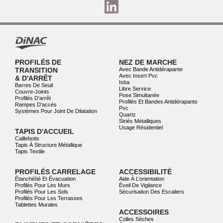
PROFILÉS DE
NEZ DE MARCHE
TRANSITION
Avec Bande Antidérapante
Avec Insert Pvc
& D'ARRÊT
Isba
Barres De Seuil
Libre Service
Couvre-Joints
Pose Simultanée
Profilés D'arrêt
Profilés Et Bandes Antidérapants
Rampes D'accès
Pvc
Systèmes Pour Joint De Dilatation
Quartz
Striés Métalliques
Usage Résidentiel
TAPIS D'ACCUEIL
Caillebotis
Tapis À Structure Métallique
Tapis Textile
PROFILÉS CARRELAGE
ACCESSIBILITÉ
Étanchéíté Et Évacuation
Aide À L’orientation
Profilés Pour Les Murs
Éveil De Vigilance
Profilés Pour Les Sols
Sécurisation Des Escaliers
Profilés Pour Les Terrasses
Tablettes Murales
ACCESSOIRES
Colles Sèches