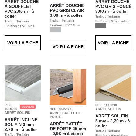
ARRÊT DOUCHE
ARRÊT DOUCHE
ARRÊT DOUCHE
À SOUFFLET
PVC GRIS FONCÉ
PVC GRIS CLAIR
PVC
2.00 m - à
3.00 m - à coller
3.00 m - à coller
coller
Trafic : Tertiaire
Trafic : Tertiaire
Trafic : Tertiaire
Finition : Gris medium
Finition : PVC Gris
Finition : PVC Gris
VOIR LA FICHE
VOIR LA FICHE
VOIR LA FICHE
REF :
REF : 1613090
1615090
ARRÊT SOL FIN
REF : 2045020
ARRÊT SOL FIN
ARRÊT BATTÉE DE
ARRÊT SOL FIN
PORTE
ARRÊT INCLINÉ
5 mm - 2,70 m - à
ARRÊT BATTÉE
SOL FIN
3 mm -
coller
DE PORTE
45 mm
2,70 m - à coller
Trafic : Tertiaire
- 0,93 m à visser
Trafic : Tertiaire
Finition : Aluminium