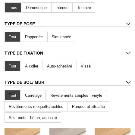
Tous
Domestique
Intense
Tertiaire
TYPE DE POSE
Tout
Rapportée
Simultanée
TYPE DE FIXATION
Tout
À coller
Auto-adhésivé
Vissé
TYPE DE SOL
/ MUR
Tout
Carrelage
Revêtements souples : vinyle
Revêtements moquette/textiles
Parquet et Stratifié
Sols bruts : béton, asphalte