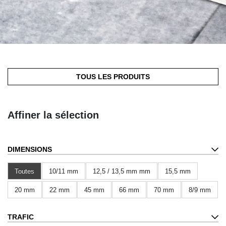
TOUS LES PRODUITS
Affiner la sélection
DIMENSIONS
Toutes
10/11 mm
12,5 / 13,5 mm mm
15,5 mm
20 mm
22 mm
45 mm
66 mm
70 mm
8/9 mm
TRAFIC