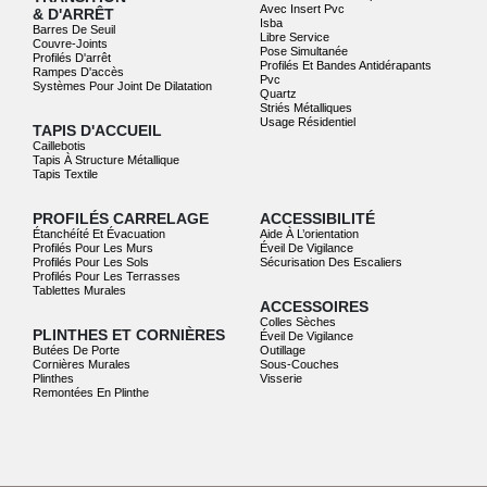
Avec Insert Pvc
& D'ARRÊT
Isba
Barres De Seuil
Libre Service
Couvre-Joints
Pose Simultanée
Profilés D'arrêt
Profilés Et Bandes Antidérapants
Rampes D'accès
Pvc
Systèmes Pour Joint De Dilatation
Quartz
Striés Métalliques
Usage Résidentiel
TAPIS D'ACCUEIL
Caillebotis
Tapis À Structure Métallique
Tapis Textile
PROFILÉS CARRELAGE
ACCESSIBILITÉ
Étanchéíté Et Évacuation
Aide À L’orientation
Profilés Pour Les Murs
Éveil De Vigilance
Profilés Pour Les Sols
Sécurisation Des Escaliers
Profilés Pour Les Terrasses
Tablettes Murales
ACCESSOIRES
Colles Sèches
PLINTHES ET CORNIÈRES
Éveil De Vigilance
Butées De Porte
Outillage
Cornières Murales
Sous-Couches
Plinthes
Visserie
Remontées En Plinthe