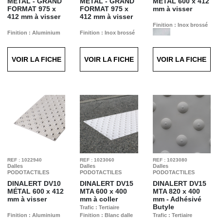
MÉTAL - GRAND
MÉTAL - GRAND
MÉTAL
600 x 412
FORMAT
975 x
FORMAT
975 x
mm à visser
412 mm à visser
412 mm à visser
Finition : Inox brossé
Finition : Aluminium
Finition : Inox brossé
grain de riz
VOIR LA FICHE
VOIR LA FICHE
VOIR LA FICHE
REF : 1022940
REF : 1023060
REF : 1023080
Dalles
Dalles
Dalles
PODOTACTILES
PODOTACTILES
PODOTACTILES
DINALERT DV10
DINALERT DV15
DINALERT DV15
MÉTAL
600 x 412
MTA
600 x 400
MTA
820 x 400
mm à visser
mm à coller
mm - Adhésivé
Butyle
Trafic : Tertiaire
Finition : Aluminium
Finition : Blanc dalle
Trafic : Tertiaire