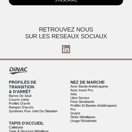
RETROUVEZ NOUS
SUR LES RESEAUX SOCIAUX
PROFILÉS DE
NEZ DE MARCHE
TRANSITION
Avec Bande Antidérapante
Avec Insert Pvc
& D'ARRÊT
Isba
Barres De Seuil
Libre Service
Couvre-Joints
Pose Simultanée
Profilés D'arrêt
Profilés Et Bandes Antidérapants
Rampes D'accès
Pvc
Systèmes Pour Joint De Dilatation
Quartz
Striés Métalliques
Usage Résidentiel
TAPIS D'ACCUEIL
Caillebotis
Tapis À Structure Métallique