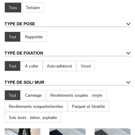
Tous
Tertiaire
TYPE DE POSE
Tout
Rapportée
TYPE DE FIXATION
Tout
À coller
Auto-adhésivé
Vissé
TYPE DE SOL
/ MUR
Tout
Carrelage
Revêtements souples : vinyle
Revêtements moquette/textiles
Parquet et Stratifié
Sols bruts : béton, asphalte