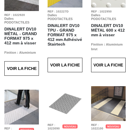
REF : 102227D
REF : 1022950
REF : 1022920
Dalles
Dalles
Dalles
PODOTACTILES
PODOTACTILES
PODOTACTILES
DINALERT DV10
DINALERT DV10
DINALERT DV10
TPU - GRAND
MÉTAL
600 x 412
MÉTAL - GRAND
FORMAT
975 x
mm à visser
FORMAT
975 x
412 mm Adhésivé
412 mm à visser
Stairtech
Finition : Aluminium
brut
Finition : Aluminium
Finition : Jaune
brut
VOIR LA FICHE
VOIR LA FICHE
VOIR LA FICHE
REF :
REF :
REF :
1023090
1022100