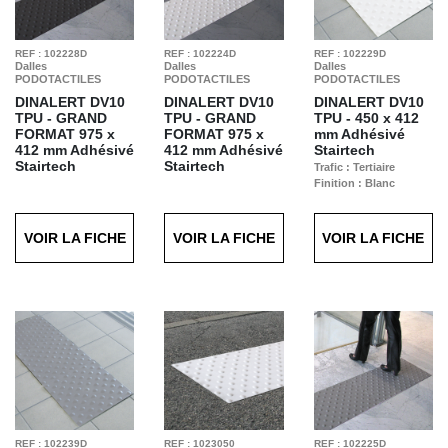
REF : 102228D
REF : 102224D
REF : 102229D
Dalles
Dalles
Dalles
PODOTACTILES
PODOTACTILES
PODOTACTILES
DINALERT DV10
DINALERT DV10
DINALERT DV10
TPU - GRAND
TPU - GRAND
TPU -
450 x 412
FORMAT
975 x
FORMAT
975 x
mm Adhésivé
412 mm Adhésivé
412 mm Adhésivé
Stairtech
Stairtech
Stairtech
Trafic : Tertiaire
Finition : Blanc
Finition : Gris
Finition : Blanc
Moucheté
VOIR LA FICHE
VOIR LA FICHE
VOIR LA FICHE
REF : 102239D
REF : 1023050
REF : 102225D