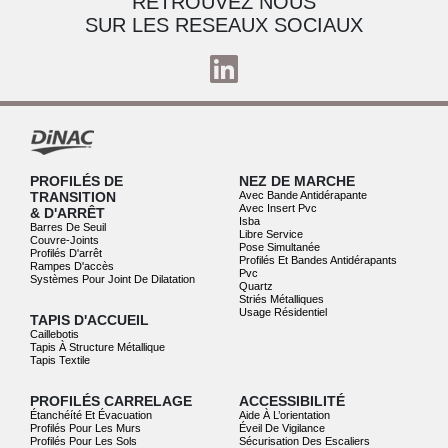
RETROUVEZ NOUS
SUR LES RESEAUX SOCIAUX
PROFILÉS DE
NEZ DE MARCHE
TRANSITION
Avec Bande Antidérapante
Avec Insert Pvc
& D'ARRÊT
Isba
Barres De Seuil
Libre Service
Couvre-Joints
Pose Simultanée
Profilés D'arrêt
Profilés Et Bandes Antidérapants
Rampes D'accès
Pvc
Systèmes Pour Joint De Dilatation
Quartz
Striés Métalliques
Usage Résidentiel
TAPIS D'ACCUEIL
Caillebotis
Tapis À Structure Métallique
Tapis Textile
PROFILÉS CARRELAGE
ACCESSIBILITÉ
Étanchéíté Et Évacuation
Aide À L’orientation
Profilés Pour Les Murs
Éveil De Vigilance
Profilés Pour Les Sols
Sécurisation Des Escaliers