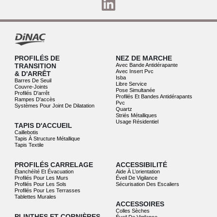
PROFILÉS DE
NEZ DE MARCHE
TRANSITION
Avec Bande Antidérapante
Avec Insert Pvc
& D'ARRÊT
Isba
Barres De Seuil
Libre Service
Couvre-Joints
Pose Simultanée
Profilés D'arrêt
Profilés Et Bandes Antidérapants
Rampes D'accès
Pvc
Systèmes Pour Joint De Dilatation
Quartz
Striés Métalliques
Usage Résidentiel
TAPIS D'ACCUEIL
Caillebotis
Tapis À Structure Métallique
Tapis Textile
PROFILÉS CARRELAGE
ACCESSIBILITÉ
Étanchéíté Et Évacuation
Aide À L’orientation
Profilés Pour Les Murs
Éveil De Vigilance
Profilés Pour Les Sols
Sécurisation Des Escaliers
Profilés Pour Les Terrasses
Tablettes Murales
ACCESSOIRES
Colles Sèches
PLINTHES ET CORNIÈRES