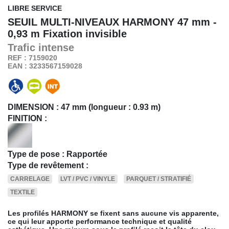
LIBRE SERVICE
SEUIL MULTI-NIVEAUX HARMONY
47 mm -
0,93 m Fixation invisible
Trafic
intense
REF : 7159020
EAN : 3233567159028
DIMENSION :
47 mm (longueur : 0.93 m)
FINITION :
Type de pose : Rapportée
Type de revêtement :
CARRELAGE
LVT / PVC / VINYLE
PARQUET / STRATIFIÉ
TEXTILE
Les profilés HARMONY se fixent sans aucune vis apparente,
ce qui leur apporte performance technique et qualité