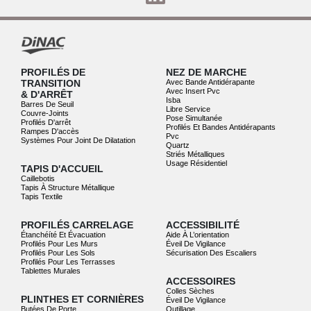
PROFILÉS DE
NEZ DE MARCHE
TRANSITION
Avec Bande Antidérapante
Avec Insert Pvc
& D'ARRÊT
Isba
Barres De Seuil
Libre Service
Couvre-Joints
Pose Simultanée
Profilés D'arrêt
Profilés Et Bandes Antidérapants
Rampes D'accès
Pvc
Systèmes Pour Joint De Dilatation
Quartz
Striés Métalliques
Usage Résidentiel
TAPIS D'ACCUEIL
Caillebotis
Tapis À Structure Métallique
Tapis Textile
PROFILÉS CARRELAGE
ACCESSIBILITÉ
Étanchéíté Et Évacuation
Aide À L’orientation
Profilés Pour Les Murs
Éveil De Vigilance
Profilés Pour Les Sols
Sécurisation Des Escaliers
Profilés Pour Les Terrasses
Tablettes Murales
ACCESSOIRES
Colles Sèches
PLINTHES ET CORNIÈRES
Éveil De Vigilance
Butées De Porte
Outillage