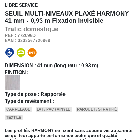
LIBRE SERVICE
SEUIL MULTI-NIVEAUX PLAXÉ HARMONY
41 mm - 0,93 m Fixation invisible
Trafic
domestique
REF : 772096D
EAN : 3233567720969
DIMENSION :
41 mm (longueur : 0,93 m)
FINITION :
Type de pose : Rapportée
Type de revêtement :
CARRELAGE
LVT / PVC / VINYLE
PARQUET / STRATIFIÉ
TEXTILE
Les profilés HARMONY se fixent sans aucune vis apparente,
ce qui leur apporte performance technique et qualité