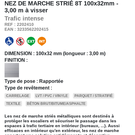
NEZ DE MARCHE STRIÉ 8T
100x32mm -
3,00 m à visser
Trafic
intense
REF : 2202410
EAN : 3233562202415
DIMENSION :
100x32 mm (longueur : 3,00 m)
FINITION :
Type de pose : Rapportée
Type de revêtement :
CARRELAGE
LVT / PVC / VINYLE
PARQUET / STRATIFIÉ
TEXTILE
BÉTON BRUT/BITUME/ASPHALTE
Les nez de marche striés métalliques sont destinés à
protéger les escaliers et sécuriser le passage dans les
espaces à trafic tertiaire en intérieur (bureaux, ...). Aussi
efficaces en intérieur qu'en extérieur, les nez de marche