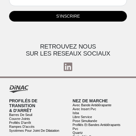
S’INSCRIRE
RETROUVEZ NOUS
SUR LES RESEAUX SOCIAUX
PROFILÉS DE
NEZ DE MARCHE
TRANSITION
Avec Bande Antidérapante
Avec Insert Pvc
& D'ARRÊT
Isba
Barres De Seuil
Libre Service
Couvre-Joints
Pose Simultanée
Profilés D'arrêt
Profilés Et Bandes Antidérapants
Rampes D'accès
Pvc
Systèmes Pour Joint De Dilatation
Quartz