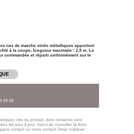
 les nez de marche striés métalliques apportent
ofilé à la coupe, longueur maximale : 2,5 m. Le
eur commandée et réparti uniformément sur le
QUE
39 39 00
stiques clés du produit, dont certaines sont
es les plus à jour, merci de consulter la fiche
space contact ou votre contact Dinac habituel.