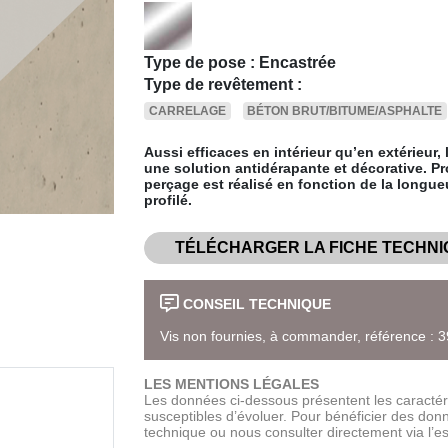
Type de pose : Encastrée
Type de revêtement :
CARRELAGE
BÉTON BRUT/BITUME/ASPHALTE
Aussi efficaces en intérieur qu’en extérieur,
une solution antidérapante et décorative. Pr
perçage est réalisé en fonction de la longu
profilé.
TÉLÉCHARGER LA FICHE TECHNI
CONSEIL TECHNIQUE
Vis non fournies, à commander, référence : 
LES MENTIONS LÉGALES
Les données ci-dessous présentent les caractéri
susceptibles d’évoluer. Pour bénéficier des donné
technique ou nous consulter directement via l’e