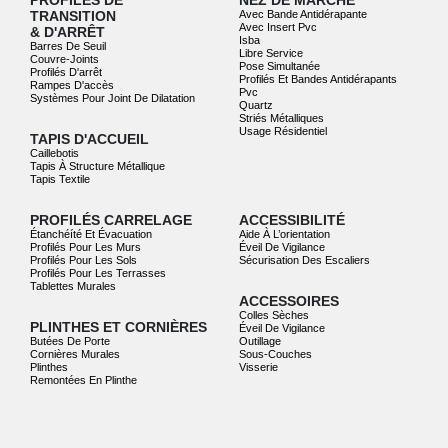
PROFILÉS DE
NEZ DE MARCHE
TRANSITION
Avec Bande Antidérapante
Avec Insert Pvc
& D'ARRÊT
Isba
Barres De Seuil
Libre Service
Couvre-Joints
Pose Simultanée
Profilés D'arrêt
Profilés Et Bandes Antidérapants
Rampes D'accès
Pvc
Systèmes Pour Joint De Dilatation
Quartz
Striés Métalliques
Usage Résidentiel
TAPIS D'ACCUEIL
Caillebotis
Tapis À Structure Métallique
Tapis Textile
PROFILÉS CARRELAGE
ACCESSIBILITÉ
Étanchéíté Et Évacuation
Aide À L’orientation
Profilés Pour Les Murs
Éveil De Vigilance
Profilés Pour Les Sols
Sécurisation Des Escaliers
Profilés Pour Les Terrasses
Tablettes Murales
ACCESSOIRES
Colles Sèches
PLINTHES ET CORNIÈRES
Éveil De Vigilance
Butées De Porte
Outillage
Cornières Murales
Sous-Couches
Plinthes
Visserie
Remontées En Plinthe