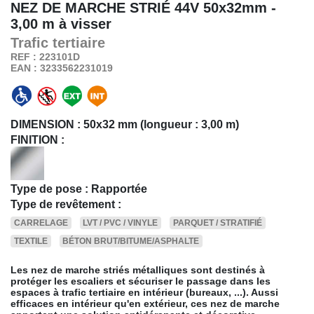
NEZ DE MARCHE STRIÉ 44V
50x32mm -
3,00 m à visser
Trafic
tertiaire
REF : 223101D
EAN : 3233562231019
DIMENSION :
50x32 mm (longueur : 3,00 m)
FINITION :
Type de pose : Rapportée
Type de revêtement :
CARRELAGE
LVT / PVC / VINYLE
PARQUET / STRATIFIÉ
TEXTILE
BÉTON BRUT/BITUME/ASPHALTE
Les nez de marche striés métalliques sont destinés à
protéger les escaliers et sécuriser le passage dans les
espaces à trafic tertiaire en intérieur (bureaux, ...). Aussi
efficaces en intérieur qu'en extérieur, ces nez de marche