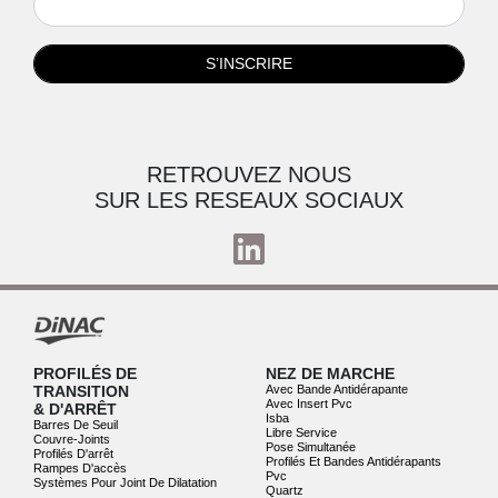
S’INSCRIRE
RETROUVEZ NOUS
SUR LES RESEAUX SOCIAUX
PROFILÉS DE
NEZ DE MARCHE
TRANSITION
Avec Bande Antidérapante
Avec Insert Pvc
& D'ARRÊT
Isba
Barres De Seuil
Libre Service
Couvre-Joints
Pose Simultanée
Profilés D'arrêt
Profilés Et Bandes Antidérapants
Rampes D'accès
Pvc
Systèmes Pour Joint De Dilatation
Quartz