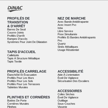
PROFILÉS DE
NEZ DE MARCHE
TRANSITION
Avec Bande Antidérapante
Avec Insert Pvc
& D'ARRÊT
Isba
Barres De Seuil
Libre Service
Couvre-Joints
Pose Simultanée
Profilés D'arrêt
Profilés Et Bandes Antidérapants
Rampes D'accès
Pvc
Systèmes Pour Joint De Dilatation
Quartz
Striés Métalliques
Usage Résidentiel
TAPIS D'ACCUEIL
Caillebotis
Tapis À Structure Métallique
Tapis Textile
PROFILÉS CARRELAGE
ACCESSIBILITÉ
Étanchéíté Et Évacuation
Aide À L’orientation
Profilés Pour Les Murs
Éveil De Vigilance
Profilés Pour Les Sols
Sécurisation Des Escaliers
Profilés Pour Les Terrasses
Tablettes Murales
ACCESSOIRES
Colles Sèches
PLINTHES ET CORNIÈRES
Éveil De Vigilance
Butées De Porte
Outillage
Cornières Murales
Sous-Couches
Plinthes
Visserie