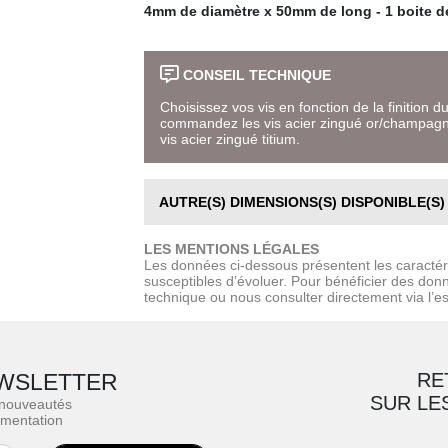
4mm de diamètre x 50mm de long - 1 boite de
CONSEIL TECHNIQUE
Choisissez vos vis en fonction de la finition du 
commandez les vis acier zingué or/champagne
vis acier zingué titium.
AUTRE(S) DIMENSIONS(S) DISPONIBLE(S)
LES MENTIONS LÉGALES
Les données ci-dessous présentent les caractéri
susceptibles d’évoluer. Pour bénéficier des donné
technique ou nous consulter directement via l’e
WSLETTER
RE
SUR LE
 nouveautés
ementation