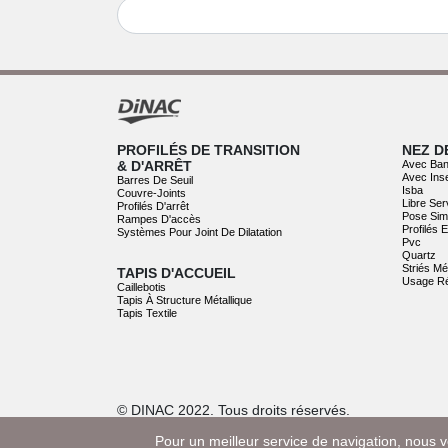
PROFILÉS DE TRANSITION
NEZ D
& D'ARRÊT
Avec Ban
Avec Ins
Barres De Seuil
Isba
Couvre-Joints
Libre Ser
Profilés D'arrêt
Pose Sim
Rampes D'accès
Profilés 
Systèmes Pour Joint De Dilatation
Pvc
Quartz
Striés Mé
TAPIS D'ACCUEIL
Usage Ré
Caillebotis
Tapis À Structure Métallique
Tapis Textile
© DINAC 2022. Tous droits réservés.
Pour un meilleur service de navigation, nous v