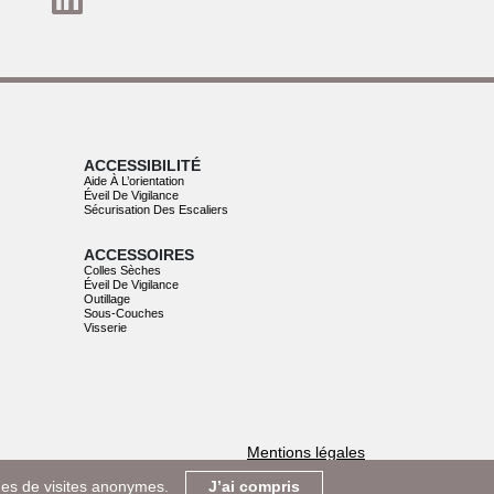
ACCESSIBILITÉ
Aide À L’orientation
Éveil De Vigilance
Sécurisation Des Escaliers
ACCESSOIRES
Colles Sèches
Éveil De Vigilance
Outillage
Sous-Couches
Visserie
Mentions légales
ques de visites anonymes.
J’ai compris