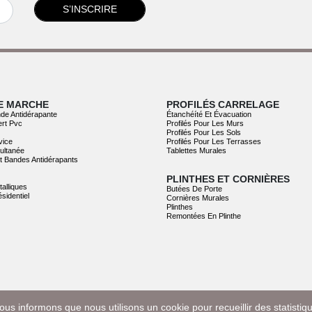
S’INSCRIRE
E MARCHE
PROFILÉS CARRELAGE
de Antidérapante
Étanchéíté Et Évacuation
ert Pvc
Profilés Pour Les Murs
Profilés Pour Les Sols
vice
Profilés Pour Les Terrasses
ultanée
Tablettes Murales
Et Bandes Antidérapants
PLINTHES ET CORNIÈRES
talliques
Butées De Porte
sidentiel
Cornières Murales
Plinthes
Remontées En Plinthe
ous informons que nous utilisons un cookie pour recueillir des statisti