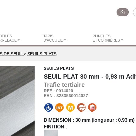
OFILÉS
TAPIS
PLINTHES
RRELAGE
D'ACCUEIL
ET CORNIÈRES
S DE SEUIL
>
SEUILS PLATS
SEUILS PLATS
SEUIL PLAT
30 mm - 0,93 m Adh
Trafic
tertiaire
REF : 0014020
EAN : 3233560014027
DIMENSION :
30 mm (longueur : 0,93 m)
FINITION :