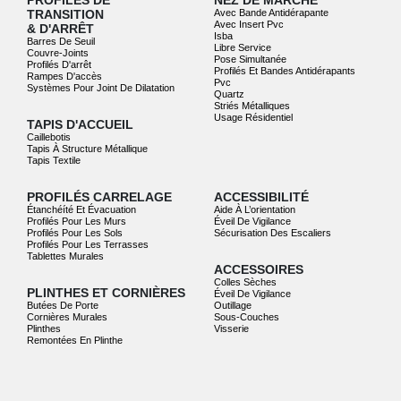
PROFILÉS DE
NEZ DE MARCHE
TRANSITION
Avec Bande Antidérapante
Avec Insert Pvc
& D'ARRÊT
Isba
Barres De Seuil
Libre Service
Couvre-Joints
Pose Simultanée
Profilés D'arrêt
Profilés Et Bandes Antidérapants
Rampes D'accès
Pvc
Systèmes Pour Joint De Dilatation
Quartz
Striés Métalliques
Usage Résidentiel
TAPIS D'ACCUEIL
Caillebotis
Tapis À Structure Métallique
Tapis Textile
PROFILÉS CARRELAGE
ACCESSIBILITÉ
Étanchéíté Et Évacuation
Aide À L’orientation
Profilés Pour Les Murs
Éveil De Vigilance
Profilés Pour Les Sols
Sécurisation Des Escaliers
Profilés Pour Les Terrasses
Tablettes Murales
ACCESSOIRES
Colles Sèches
PLINTHES ET CORNIÈRES
Éveil De Vigilance
Butées De Porte
Outillage
Cornières Murales
Sous-Couches
Plinthes
Visserie
Remontées En Plinthe