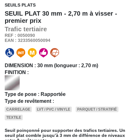
SEUILS PLATS
SEUIL PLAT
30 mm - 2,70 m à visser -
premier prix
Trafic
tertiaire
REF : 0050090
EAN : 3233560050094
DIMENSION :
30 mm (longueur : 2,70 m)
FINITION :
Type de pose : Rapportée
Type de revêtement :
CARRELAGE
LVT / PVC / VINYLE
PARQUET / STRATIFIÉ
TEXTILE
Seuil poinçonné pour supporter des trafics tertiaires. Un
seuil plat comble jusqu’à 3 mm de différence de niveaux