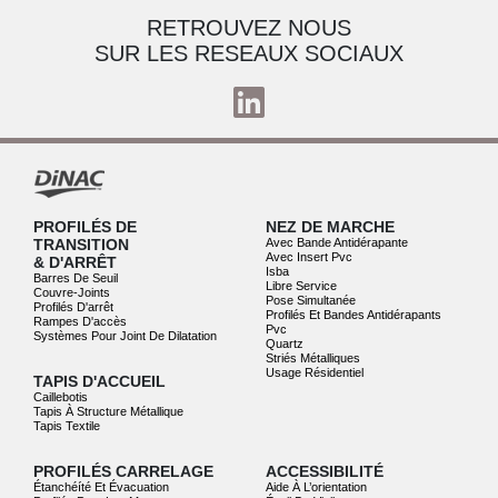
RETROUVEZ NOUS
SUR LES RESEAUX SOCIAUX
PROFILÉS DE
NEZ DE MARCHE
TRANSITION
Avec Bande Antidérapante
Avec Insert Pvc
& D'ARRÊT
Isba
Barres De Seuil
Libre Service
Couvre-Joints
Pose Simultanée
Profilés D'arrêt
Profilés Et Bandes Antidérapants
Rampes D'accès
Pvc
Systèmes Pour Joint De Dilatation
Quartz
Striés Métalliques
Usage Résidentiel
TAPIS D'ACCUEIL
Caillebotis
Tapis À Structure Métallique
Tapis Textile
PROFILÉS CARRELAGE
ACCESSIBILITÉ
Étanchéíté Et Évacuation
Aide À L’orientation