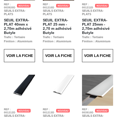
REF :
REF :
REF :
003920D
001210D
001211D
SEUILS EXTRA-
SEUILS EXTRA-
SEUILS EXTRA-
PLATS
PLATS
PLATS
SEUIL EXTRA-
SEUIL EXTRA-
SEUIL EXTRA-
PLAT
40mm x
PLAT
25 mm -
PLAT
25mm -
2,70m adhésivé
2,70 m adhésivé
2,70m adhésivé
Butyle
Butyle
Butyle
Trafic : Tertiaire
Trafic : Tertiaire
Trafic : Tertiaire
Finition : Aluminium
Finition : Aluminium
Finition : Aluminium
anodisé noir brossé
Anodisé Naturel
anodisé titane brossé
VOIR LA FICHE
VOIR LA FICHE
VOIR LA FICHE
REF :
REF :
REF :
001212D
001213D
003910D
SEUILS EXTRA-
SEUILS EXTRA-
SEUILS EXTRA-