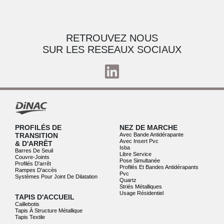
RETROUVEZ NOUS
SUR LES RESEAUX SOCIAUX
PROFILÉS DE
NEZ DE MARCHE
TRANSITION
Avec Bande Antidérapante
Avec Insert Pvc
& D'ARRÊT
Isba
Barres De Seuil
Libre Service
Couvre-Joints
Pose Simultanée
Profilés D'arrêt
Profilés Et Bandes Antidérapants
Rampes D'accès
Pvc
Systèmes Pour Joint De Dilatation
Quartz
Striés Métalliques
Usage Résidentiel
TAPIS D'ACCUEIL
Caillebotis
Tapis À Structure Métallique
Tapis Textile