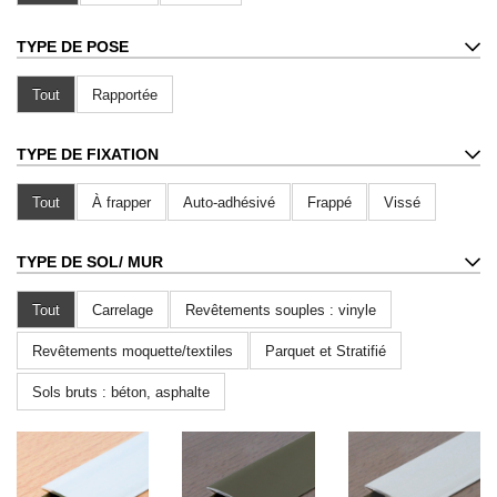
TYPE DE POSE
Tout
Rapportée
TYPE DE FIXATION
Tout
À frapper
Auto-adhésivé
Frappé
Vissé
TYPE DE SOL
/ MUR
Tout
Carrelage
Revêtements souples : vinyle
Revêtements moquette/textiles
Parquet et Stratifié
Sols bruts : béton, asphalte