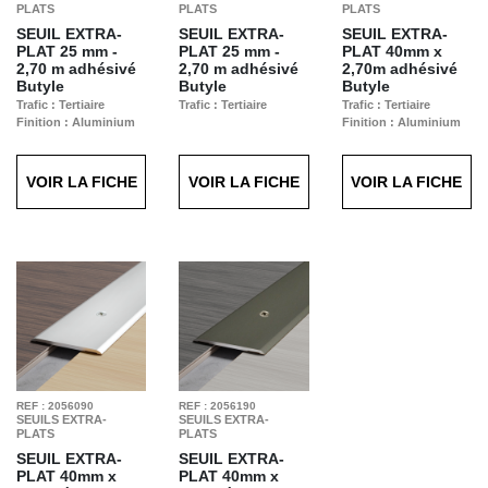
PLATS
PLATS
PLATS
SEUIL EXTRA-
SEUIL EXTRA-
SEUIL EXTRA-
PLAT
25 mm -
PLAT
25 mm -
PLAT
40mm x
2,70 m adhésivé
2,70 m adhésivé
2,70m adhésivé
Butyle
Butyle
Butyle
Trafic : Tertiaire
Trafic : Tertiaire
Trafic : Tertiaire
Finition : Aluminium
Finition : Aluminium
anodisé noir brossé
Anodisé Naturel
VOIR LA FICHE
VOIR LA FICHE
VOIR LA FICHE
REF : 2056090
REF : 2056190
SEUILS EXTRA-
SEUILS EXTRA-
PLATS
PLATS
SEUIL EXTRA-
SEUIL EXTRA-
PLAT
40mm x
PLAT
40mm x