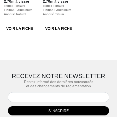
2,70m à visser
2,70m à visser
Trafic : Tertiaire
Trafic : Tertiaire
Finition : Aluminium
Finition : Aluminium
Anodisé Naturel
Anodisé Titium
VOIR LA FICHE
VOIR LA FICHE
RECEVEZ NOTRE NEWSLETTER
Restez informé des dernières nouveautés
et des changements de règlementation
S’INSCRIRE